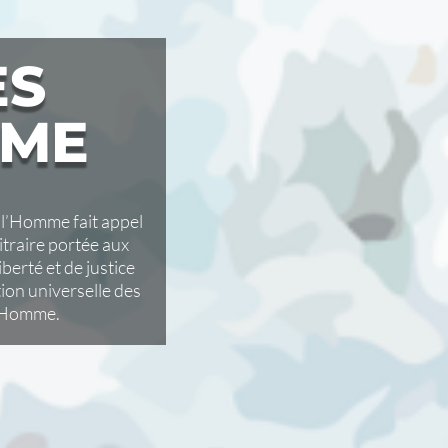
ES
MME
e l’Homme fait appel
bitraire portée aux
iberté et de justice
ion universelle des
l’Homme.