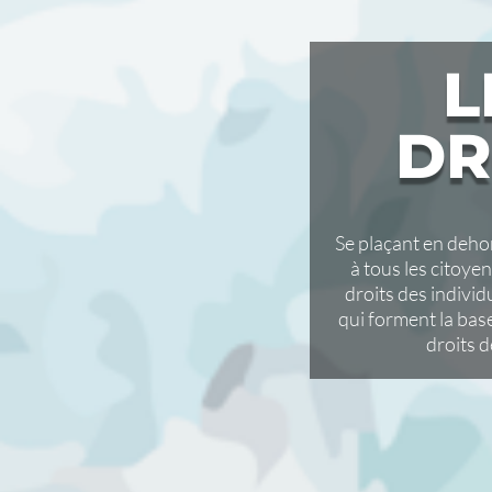
L
DR
Se plaçant en dehor
à tous les citoyen
droits des individu
qui forment la bas
droits 