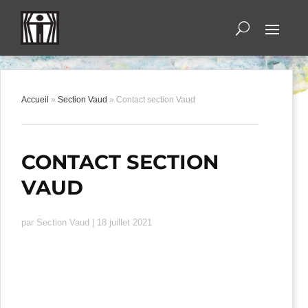
Accueil
»
Section Vaud
»
Contact section Vaud
CONTACT SECTION
VAUD
par
Section Vaud
|
18 juillet 2021