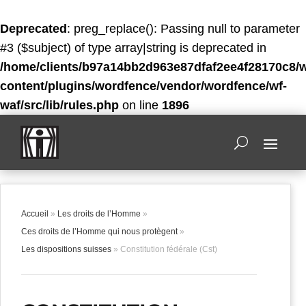
Deprecated
: preg_replace(): Passing null to parameter
#3 ($subject) of type array|string is deprecated in
/home/clients/b97a14bb2d963e87dfaf2ee4f28170c8/
content/plugins/wordfence/vendor/wordfence/wf-
waf/src/lib/rules.php
on line
1896
Accueil
»
Les droits de l’Homme
»
Ces droits de l’Homme qui nous protègent
»
Les dispositions suisses
»
Constitution fédérale (Cst)