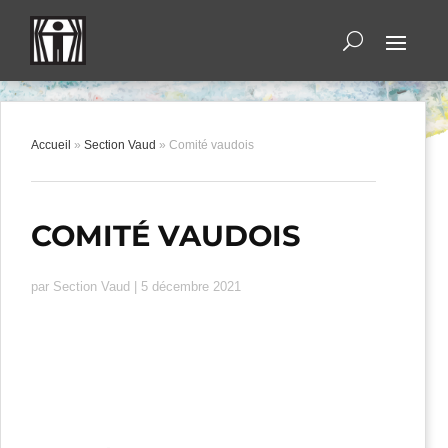
Accueil
»
Section Vaud
»
Comité vaudois
COMITÉ VAUDOIS
par
Section Vaud
|
5 décembre 2021