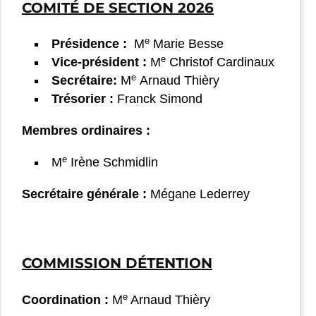
COMITÉ DE SECTION 2026
e
Présidence :
M
Marie Besse
e
Vice-président :
M
Christof Cardinaux
e
Secrétaire:
M
Arnaud Thièry
Trésorier :
Franck Simond
Membres ordinaires :
e
M
Irène Schmidlin
Secrétaire générale :
Mégane Lederrey
COMMISSION DÉTENTION
e
Coordination :
M
Arnaud Thièry