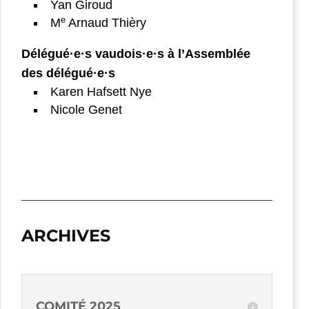
Yan Giroud
e
M
Arnaud Thièry
Délégué
·e·
s
vaudois·e·s
à l’Assemblée
des délégué·e·s
Karen Hafsett Nye
Nicole Genet
ARCHIVES
COMITÉ 2025