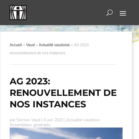
Accueil
»
Vaud
»
Actualité vaudoise
»
AG 2023:
renouvellement de nos instances
AG 2023:
RENOUVELLEMENT DE
NOS INSTANCES
par
Section Vaud
|
6 juin 2023
|
Actualité vaudoise
,
Assemblées générales