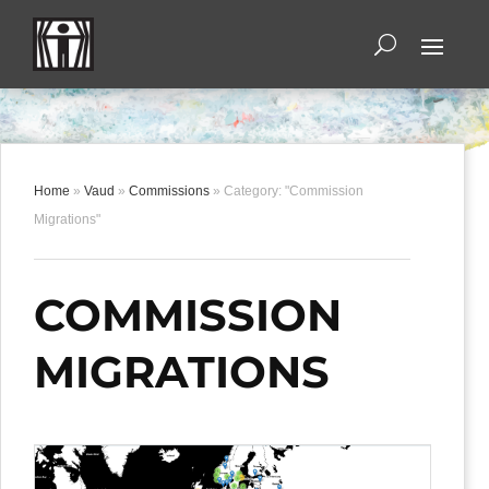
Home
»
Vaud
»
Commissions
»
Category: "Commission
Migrations"
COMMISSION
MIGRATIONS